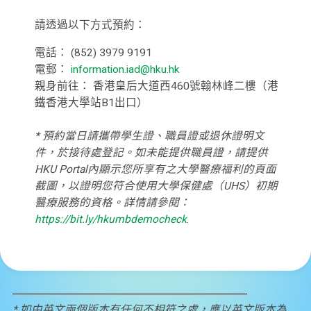
請透過以下方式預約：
電話： (852) 3979 9191
電郵：
information.iad@hku.hk
親身前往： 香港皇后大道西460號翰林峰二樓（港
鐵香港大學站B1出口）
*
預約當日請攜帶學生證、職員證或退休證明文
件，於接待處登記。如未能提供職員證，請提供
HKU Portal內顯示您所享有之大學醫療福利的頁面
截圖，以證明您符合使用大學保健處（UHS）初期
醫療服務的資格。詳情請參閱：
https://bit.ly/hkumbdemocheck
.
* 如中英文兩個版本有任何不相符之處，應以英文版本為